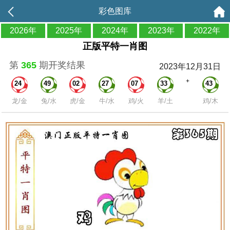
彩色图库
2026年
2025年
2024年
2023年
2022年
正版平特一肖图
第
365
期开奖结果
2023年12月31日
+
24
49
02
27
07
33
43
龙/金
兔/水
虎/金
牛/水
鸡/火
羊/土
鸡/木