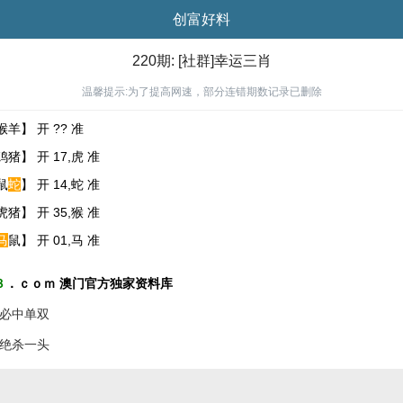
创富好料
220期: [社群]幸运三肖
温馨提示:为了提高网速，部分连错期数记录已删除
猴羊】 开 ?? 准
鸡猪】 开 17,虎 准
鼠
蛇
】 开 14,蛇 准
虎猪】 开 35,猴 准
马
鼠】 开 01,马 准
３
．ｃｏｍ 澳门官方独家资料库
总]必中单双
坛]绝杀一头