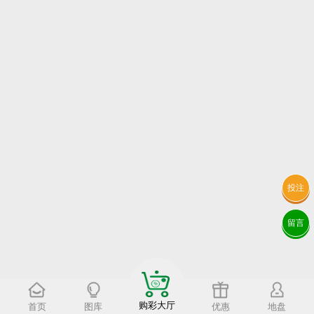
投注
留言
购彩大厅
首页
图库
优惠
地盘