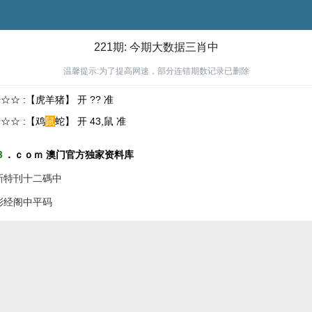
221期: 今期大数据三肖中
温馨提示:为了提高网速，部分连错期数记录已删除
☆☆ :【虎羊猪】 开 ?? 准
☆☆ :【鸡
鼠
蛇】 开 43,鼠 准
３
．ｃｏｍ 澳门官方独家资料库
后新特刊十二碼中
慕彩经阁中平码