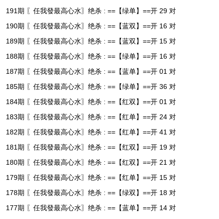
191期 〖任我發最高心水〗绝杀 : ==【绿单】==开 29 对
190期 〖任我發最高心水〗绝杀 : ==【蓝双】==开 16 对
189期 〖任我發最高心水〗绝杀 : ==【蓝双】==开 15 对
188期 〖任我發最高心水〗绝杀 : ==【绿单】==开 16 对
187期 〖任我發最高心水〗绝杀 : ==【蓝单】==开 01 对
185期 〖任我發最高心水〗绝杀 : ==【绿单】==开 36 对
184期 〖任我發最高心水〗绝杀 : ==【红双】==开 01 对
183期 〖任我發最高心水〗绝杀 : ==【红单】==开 24 对
182期 〖任我發最高心水〗绝杀 : ==【红单】==开 41 对
181期 〖任我發最高心水〗绝杀 : ==【红双】==开 19 对
180期 〖任我發最高心水〗绝杀 : ==【红双】==开 21 对
179期 〖任我發最高心水〗绝杀 : ==【红单】==开 15 对
178期 〖任我發最高心水〗绝杀 : ==【绿双】==开 18 对
177期 〖任我發最高心水〗绝杀 : ==【蓝单】==开 14 对