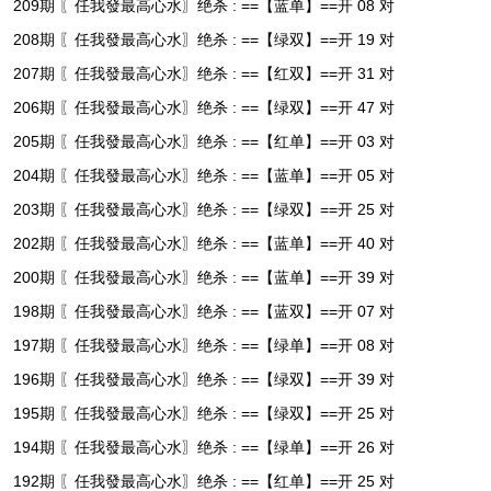
209期 〖任我發最高心水〗绝杀 : ==【蓝单】==开 08 对
208期 〖任我發最高心水〗绝杀 : ==【绿双】==开 19 对
207期 〖任我發最高心水〗绝杀 : ==【红双】==开 31 对
206期 〖任我發最高心水〗绝杀 : ==【绿双】==开 47 对
205期 〖任我發最高心水〗绝杀 : ==【红单】==开 03 对
204期 〖任我發最高心水〗绝杀 : ==【蓝单】==开 05 对
203期 〖任我發最高心水〗绝杀 : ==【绿双】==开 25 对
202期 〖任我發最高心水〗绝杀 : ==【蓝单】==开 40 对
200期 〖任我發最高心水〗绝杀 : ==【蓝单】==开 39 对
198期 〖任我發最高心水〗绝杀 : ==【蓝双】==开 07 对
197期 〖任我發最高心水〗绝杀 : ==【绿单】==开 08 对
196期 〖任我發最高心水〗绝杀 : ==【绿双】==开 39 对
195期 〖任我發最高心水〗绝杀 : ==【绿双】==开 25 对
194期 〖任我發最高心水〗绝杀 : ==【绿单】==开 26 对
192期 〖任我發最高心水〗绝杀 : ==【红单】==开 25 对