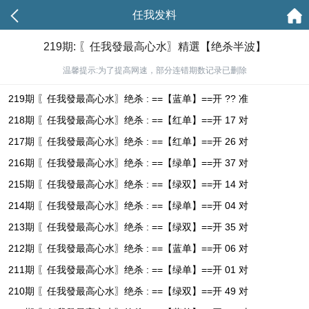
任我发料
219期: 〖任我發最高心水〗精選【绝杀半波】
温馨提示:为了提高网速，部分连错期数记录已删除
219期 〖任我發最高心水〗绝杀 : ==【蓝单】==开 ?? 准
218期 〖任我發最高心水〗绝杀 : ==【红单】==开 17 对
217期 〖任我發最高心水〗绝杀 : ==【红单】==开 26 对
216期 〖任我發最高心水〗绝杀 : ==【绿单】==开 37 对
215期 〖任我發最高心水〗绝杀 : ==【绿双】==开 14 对
214期 〖任我發最高心水〗绝杀 : ==【绿单】==开 04 对
213期 〖任我發最高心水〗绝杀 : ==【绿双】==开 35 对
212期 〖任我發最高心水〗绝杀 : ==【蓝单】==开 06 对
211期 〖任我發最高心水〗绝杀 : ==【绿单】==开 01 对
210期 〖任我發最高心水〗绝杀 : ==【绿双】==开 49 对